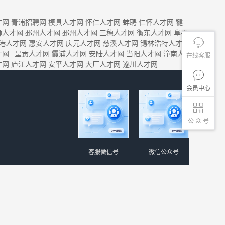
才网
青浦招聘网
模具人才网
怀仁人才网
蚌聘
仁怀人才网
犍
狮人才网
邳州人才网
邳州人才网
三穗人才网
衡东人才网
阜平
港人才网
惠安人才网
庆元人才网
慈溪人才网
锡林浩特人才
才网
|
呈贡人才网
霞浦人才网
安陆人才网
当阳人才网
潼南人
在线客服
才网
庐江人才网
安平人才网
大厂人才网
遂川人才网
会员中心
公 众 号
客服微信号
微信公众号