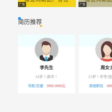
理货员
梅州嘉荣超市有
超市/零售
广告
广告
会计，销售
梅州一鸣财税服
财务/会计
简历推荐
篮球教练
梅州市小蜜蜂教
教育/培训
秘书长
五华县装饰行业
文员
业务员
五华县骏兴电器
贸易/采购
广告安装师傅
梅州市吉立科技
技工/普工
李先生
周女
品质工程师
广东辉骏科技集
技工/普工
校
34岁
高中
23岁
中专/
4000元
司机/交通
3000-4000元
其他职位
40