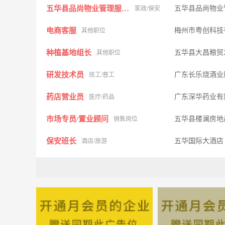
五华县品尚物业管理服务有限公司
五华县品尚物业
家政/保安
电商客服
梅州市粤创科技
其他职位
种植基地组长
五华县大昌粮贸
其他职位
研发技术员
广东长乐烧酒业
技工/普工
药店营业员
广东深华药业有
医疗/药品
市场专员/置业顾问
五华县楼澜房地
销售岗位
保安班长
五华国际大酒店
酒店/旅游
财务
梅州生长地农业
财务/会计
早教老师
梦飞堡教育科技
教师
招生文员
梅州市乐源教育
教育/培训