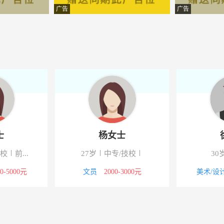
限公司
-水寨镇水寨大道奥园广场
广告
广告
务有限公司
-华一路国税旁华景街34号
育咨询有限公司
-五华县水寨镇东方街财兴路
协会
-五华县创业孵化园3楼306
有限公司
-五华县工业园区
有限公司
-水寨镇进城大道
士
杨女士
团有限公司
-广东省梅州市五华县水寨镇
技校
前...
27岁
中专/技校
30
00-5000元
文员
2000-3000元
美术/设