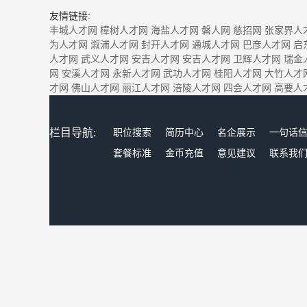
友情链接:
丰城人才网
樟树人才网
海盐人才网
磐人网
慈招网
张家界人
为人才网
溆浦人才网
封开人才网
通城人才网
巴彦人才网
启
人才网
武义人才网
安吉人才网
安吉人才网
卫辉人才网
瑞金
网
安溪人才网
永新人才网
武功人才网
桂阳人才网
大竹人才
才网
佛山人才网
丽江人才网
涪陵人才网
四会人才网
高要人
栏目导航:
职位搜索
简历中心
名企展示
一句话
套餐标准
金币充值
意见建议
联系我