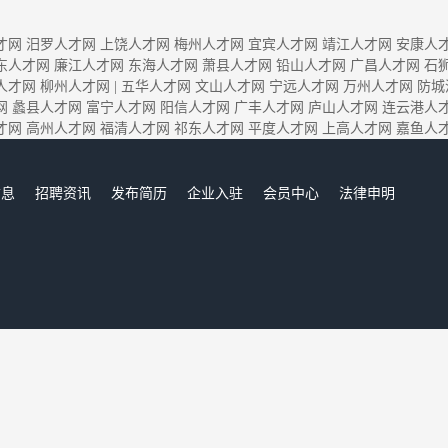
才网
汨罗人才网
上饶人才网
梅州人才网
宜宾人才网
靖江人才网
安康人
东人才网
廉江人才网
东海人才网
萧县人才网
铅山人才网
广昌人才网
石
人才网
柳州人才网
|
五华人才网
文山人才网
宁远人才网
万州人才网
防城
网
蠡县人才网
富宁人才网
阳信人才网
广丰人才网
庐山人才网
连云港人
才网
高州人才网
福清人才网
祁东人才网
平度人才网
上高人才网
嘉鱼人
信息
招聘资讯
发布简历
企业入驻
会员中心
法律申明
们
五华人才网,五华招聘网,五华人才市场,五华人事人才网
Copyright © 2017-2020 五华人才网 www.caitouguo.com All rights reserved.